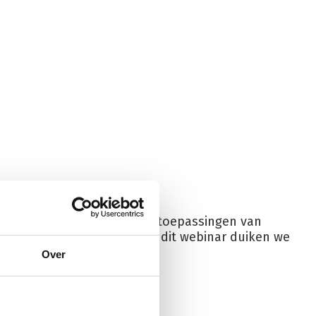
ren?”
verse vormen, doseringen en toepassingen van
oeften van jouw klant. In dit webinar duiken we
 leert:
Over