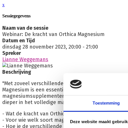
x
Sessiegegevens
Naam van de sessie
Webinar: De kracht van Orthica Magnesium
Datum en Tijd
dinsdag 28 november 2023, 20:00 - 21:00
Spreker
Lianne Weggemans
Beschrijving
"Met zoveel verschillende soorten magnesiumproduct
Magnesium is een essentieel mineraal dat belangrijk
magnesiumsupplementen. Het kan uitdagend zijn om t
dieper in het volledige magnesium-assortiment van Ort
Toestemming
- Wat de kracht van Orthica magnesium is
- Voor wie welk soort magnesium het best past, gebas
Deze website maakt gebruik
- Hoe je de verschillende magnesiumproducten gebr