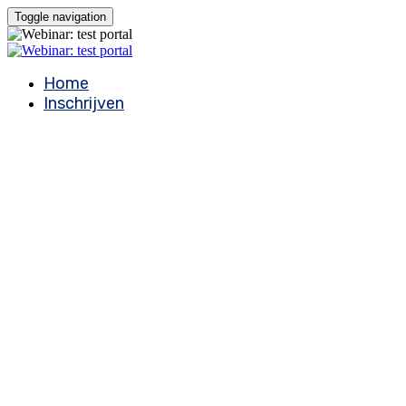
Toggle navigation
Home
Inschrijven
WEBINAR: FYTOTHERAPIE BIJ
PATHOGENEN
Webinar terugkijken? Vraag aan via de onderstaande button
'toegang aanvragen'