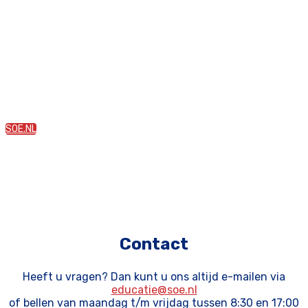
Meer Orthomoleculaire inspiratie?
Ga naar soe.nl voor meer Orthomoleculaire Inspiratie
waaronder andere webinars, suppletierichtlijnen en
informatieve artikelen.
SOE.NL
Contact
Heeft u vragen? Dan kunt u ons altijd e-mailen via
educatie@soe.nl
of bellen van maandag t/m vrijdag tussen 8:30 en 17:00