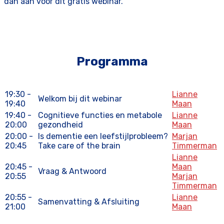
dan aan voor dit gratis webinar.
Programma
19:30 -
Lianne
Welkom bij dit webinar
19:40
Maan
19:40 -
Cognitieve functies en metabole
Lianne
20:00
gezondheid
Maan
20:00 -
Is dementie een leefstijlprobleem?
Marjan
20:45
Take care of the brain
Timmerman
Lianne
20:45 -
Maan
Vraag & Antwoord
20:55
Marjan
Timmerman
20:55 -
Lianne
Samenvatting & Afsluiting
21:00
Maan